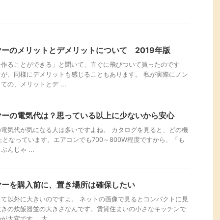
ーのメリットとデメリットについて 2019年版
を作ることができる」と聞いて、直ぐに飛びついて買ったのです
が、同様にデメリットも感じることもあります。 私が実際にノン
の、メリットとデ ...
ヤーの電気代は？思っている以上に少ないから安心
電気代が気になる人は多いですよね。 カタログを見ると、どの機
上となっています。エアコンでも700～800W程度ですから、「も
んじゃ ...
ヤーを購入前に、置き場所は確保したい
て以外に大きいのですよ。 ネットの画像で見るとコンパクトに見
炊きの炊飯器並の大きさなんです。賃貸住まいの小さなキッチンで
大変です。 大 ...