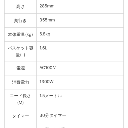
285mm
高さ
355mm
奥行き
6.8kg
本体重量(kg)
バスケット容
1.6L
量(L)
AC100Ｖ
電源
1300W
消費電力
コード長さ
1.5メートル
(M)
30分タイマー
タイマー