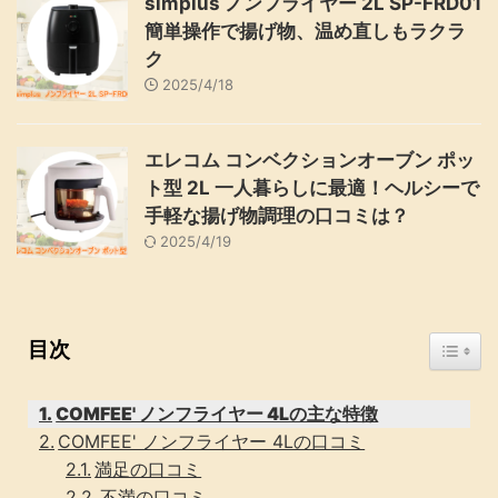
simplus ノンフライヤー 2L SP-FRD01
簡単操作で揚げ物、温め直しもラクラ
ク
2025/4/18
エレコム コンベクションオーブン ポッ
ト型 2L 一人暮らしに最適！ヘルシーで
手軽な揚げ物調理の口コミは？
2025/4/19
Toggle
目次
COMFEE' ノンフライヤー 4Lの主な特徴
COMFEE' ノンフライヤー 4Lの口コミ
満足の口コミ
不満の口コミ