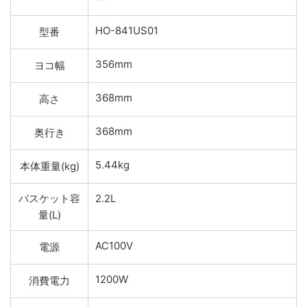
HO-841US01
型番
356mm
ヨコ幅
368mm
高さ
368mm
奥行き
5.44kg
本体重量(kg)
バスケット容
2.2L
量(L)
AC100V
電源
1200W
消費電力