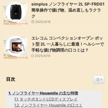
simplus ノンフライヤー 2L SP-FRD01
簡単操作で揚げ物、温め直しもラクラ
ク
2025/4/18
エレコム コンベクションオーブン ポッ
ト型 2L 一人暮らしに最適！ヘルシーで
手軽な揚げ物調理の口コミは？
2025/4/19
Toggle
目次
ノンフライヤー Housmile の主な特徴
タッチボタンとLCDディスプレイ
ノンフライヤー Housmile の口コミ